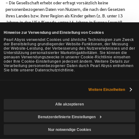
- Die Gesellschaft erhebt oder erfragt vorsätzlich keine
personenbezogenen Daten von Nutzern, die nach den Gesetzen
ihres Landes bzw. ihrer Region als Kinder gelten (z. B. unter 13
Jahren in den USA/Kanada, unter 16 Jahren in Europa (gemäß
DSGVO oder einem niedrigeren Alter, sofern dies von einzelnen
Hinweise zur Verwendung und Einstellung von Cookies
Mitgliedstaaten festgelegt wurde), unter 18 Jahren in Brasilien)
Pearl Abyss verwendet Cookies und ähnliche Technologien zum Zweck
(hiernach „minderjährige Nutzer"), richtet keine
der Bereitstellung grundlegender Website-Funktionen, der Messung
interessenbezogene Werbung an sie und veranlasst sie nicht
der Website-Leistung, der Verbesserung des Nutzererlebnisses und der
Unterstützung personalisierter Marketingaktivitäten. Sie können die
vorsätzlich zur Nutzung unserer Dienste. (Nutzer im Alter von 13 bis
genauen Verwendungszwecke in unserer Cookie-Richtlinie einsehen
18 Jahren im Vereinigten Königreich, in den Britischen
oder Ihre Cookie-Einstellungen jederzeit ändern. Weitere Details zur
Verarbeitung personenbezogener Daten durch Pearl Abyss entnehmen
Überseegebieten im Indischen Ozean und auf den Britischen
Sie bitte unserer Datenschutzrichtlinie.
Jungferninseln dürfen unsere Dienste jedoch mit Zustimmung
eines Erziehungsberechtigten nutzen.)
- Minderjährige Nutzer können der Gesellschaft ihre
Weitere Einzelheiten
personenbezogenen Daten nicht zusenden. Sollte die Gesellschaft
personenbezogene Daten einer minderjährigen Person erhoben
Alle akzeptieren
haben, wird sie diese Daten schnellstmöglich löschen.
- Wenn Sie ein minderjähriger Nutzer sind, dann senden Sie der
Benutzerdefinierte Einstellungen
Gesellschaft bitte keinerlei personenbezogene Daten wie Name,
Anschrift, Telefonnummer oder E-Mail-Adresse zu. Sollten Sie der
Nur notwendige Cookies
Meinung sein, dass wir Daten von solchen Nutzern gespeichert