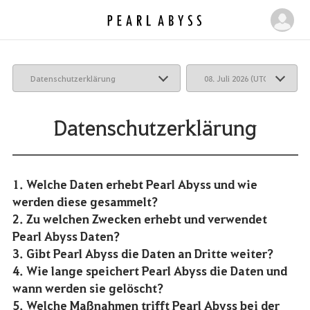
P
M
e
e
a
i
r
n
l
e
A
b
S
Datenschutzerklärung
y
e
s
i
s
t
1.
Welche Daten erhebt Pearl Abyss und wie
e
werden diese gesammelt?
2. Zu welchen Zwecken erhebt und verwendet
Pearl Abyss Daten?
3. Gibt Pearl Abyss die Daten an Dritte weiter?
4. Wie lange speichert Pearl Abyss die Daten und
wann werden sie gelöscht?
5. Welche Maßnahmen trifft Pearl Abyss bei der