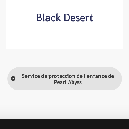
Black Desert
Corée du Sud
Taiwan/Hong Kong/Macao
Service de protection de l'enfance de
Pearl Abyss
Turquie/MENA
Japon
NA/EU
Amérique du Sud