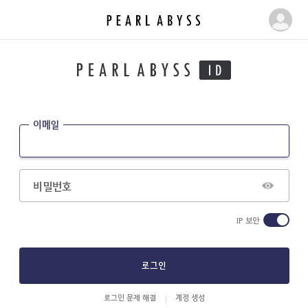
펄
마
어
이
비
페
스
이
|
지
P
e
이메일
a
r
l
A
비밀번호
b
y
IP 보안
s
s
로그인
로그인 문제 해결
계정 생성