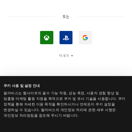
또는
X
P
구
b
l
글
o
a
로
더 보기
x
y
로
로
S
그
로
t
인
그
a
쿠키 사용 및 설정 안내
인
t
펄어비스는 웹사이트의 필수 기능 작동, 성능 측정, 사용자 경험 향상 및
검은사막 Steam 계정 로그인
맞춤형 마케팅 활동 지원을 목적으로 쿠키 및 유사 기술을 사용합니다. 쿠키
i
정책을 통해 자세한 이용 목적을 확인하시거나 언제든지 쿠키 설정을
o
변경하실 수 있습니다. 펄어비스의 개인정보 처리에 관한 세부 사항은
개인정보 처리방침을 참조해 주시기 바랍니다.
n
™