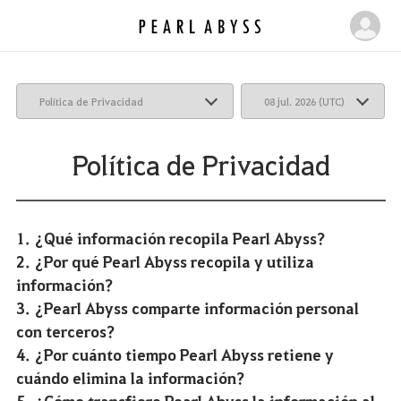
P
M
e
i
a
p
r
á
l
g
A
b
i
Política de Privacidad
y
n
s
a
s
|
1. ¿Qué información recopila Pearl Abyss?
P
2. ¿Por qué Pearl Abyss recopila y utiliza
e
información?
a
3. ¿Pearl Abyss comparte información personal
r
con terceros?
l
4. ¿Por cuánto tiempo Pearl Abyss retiene y
A
b
cuándo elimina la información?
y
5. ¿Cómo transfiere Pearl Abyss la información al