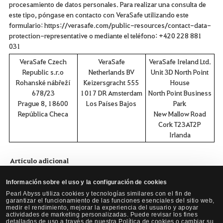
procesamiento de datos personales. Para realizar una consulta de
este tipo, póngase en contacto con VeraSafe utilizando este
formulario:
https://verasafe.com/public-resources/contact-data-
protection-representative
o mediante el teléfono: +420 228 881
031
VeraSafe Czech
VeraSafe
VeraSafe Ireland Ltd.
Republic s.r.o
Netherlands BV
Unit 3D North Point
Rohanské nábřeží
Keizersgracht 555
House
678/23
1017 DR Amsterdam
North Point Business
Prague 8, 18600
Los Países Bajos
Park
República Checa
New Mallow Road
Cork T23AT2P
Irlanda
Artículo adicional
Esta Política de Privacidad entra en vigor a partir del 8 de julio de
2026.
Información sobre el uso y la configuración de cookies
Pearl Abyss utiliza cookies y tecnologías similares con el fin de
garantizar el funcionamiento de las funciones esenciales del sitio web,
medir el rendimiento, mejorar la experiencia del usuario y apoyar
Imprimir
actividades de marketing personalizadas. Puede revisar los fines
detallados de uso a través de nuestra Política de cookies o cambiar su