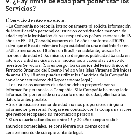
9. ¿Hay límite de edad para poder usar los
Servicios?
1) Servicio de sitio web oficial
- La Compañía no recopila intencionalmente ni solicita información
de identificación personal de usuarios considerados menores de
edad según la legislación de sus respectivos países, menores de 13
años en EE. UU./Canadá; menores de 16 años conforme al RGPD,
salvo que el Estado miembro haya establecido una edad inferior en
la UE; o menores de 18 años en Brasil, (en adelante, «usuarios
menores de edad»), Asimismo, no dirigimos publicidad basada en
intereses a dichos usuarios ni inducimos a sabiendas su uso de
nuestros Servicios. (Sin embargo, los usuarios del Reino Unido, el
Territorio Británico del Océano Índico y las Islas Vírgenes Británicas
de entre 13 y 18 años pueden utilizar los Servicios de la Compañía
con el consentimiento del Representante legal.)
- Los usuarios menores de edad no deben proporcionar su
información personal a la Compañía. Si la Compañía ha recopilado
información personal de un usuario menor de edad, eliminará los
datos lo antes posible.
- Si es un usuario menor de edad, no nos proporcione ninguna
información personal. Póngase en contacto con la Compañía si cree
que hemos recopilado su información personal.
* Si un usuario tailandés de entre 16 y 20 años acepta recibir
anuncios comerciales, se considerará que cuenta con el
consentimiento de su representante legal.