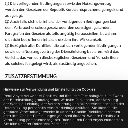
① Die vorliegenden Bedingungen sowie der Nutzungsvertrag
werden den Gesetzen der Republik Korea entsprechend geregelt und
ausgelegt.
② Auch falls sich die Inhalte der vorliegenden Bedingungen laut
dem Verbraucherschutzgesetz oder den sonstigen geltenden
Paragrafen der Gesetze als teils ungültig herausstellen, bewahren
die nicht betroffenen Inhalte trotzdem ihre Wirksamkeit.
③ Bezüglich aller Konflikte, die auf den vorliegenden Bedingungen
sowie dem Nutzungsvertrag der Dienstleistung basieren, wird das
Gericht, das von den diesbezüglichen Gesetzen und Vorschriften
als solches festgelegt wird, als zuständig angesehen.
ZUSATZBESTIMMUNG
Diese Nutzungsbedingungen treten ab dem 30.04.2025 in Kraft.
Hinweise zur Verwendung und Einstellung von Cookies
Pearl Abyss verwendet Cookies und ähnliche Technologien zum Zweck
der Bereitstellung grundlegender Website-Funktionen, der Messung
der Website-Leistung, der Verbesserung des Nutzererlebnisses und der
Drucken
Unterstützung personalisierter Marketingaktivitäten. Sie können die
genauen Verwendungszwecke in unserer Cookie-Richtlinie einsehen
oder Ihre Cookie-Einstellungen jederzeit ändern. Weitere Details zur
Verarbeitung personenbezogener Daten durch Pearl Abyss entnehmen
Sie bitte unserer Datenschutzrichtlinie.
S