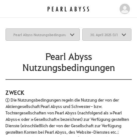
P
M
e
e
a
i
r
n
l
e
A
b
S
Pearl Abyss
y
e
Nutzungsbedingungen
s
i
s
t
e
ZWECK
① Die Nutzungsbedingungen regeln die Nutzung der von der
Aktiengesellschaft Pearl Abyss und Schwester- bzw.
Tochtergesellschaften von Pearl Abyss (nachfolgend als »Pearl
Abyss« oder »Gesellschaft« bezeichnet) zur Verfügung gestellten
Dienste (einschließlich der von der Gesellschaft zur Verfügung
gestellten Konten bei Pearl Abyss, des Website-Dienstes etc.;