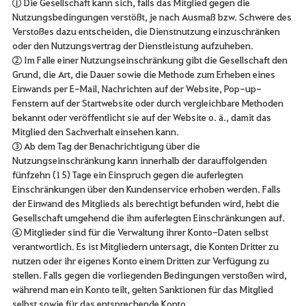
① Die Gesellschaft kann sich, falls das Mitglied gegen die
Nutzungsbedingungen verstößt, je nach Ausmaß bzw. Schwere des
Verstoßes dazu entscheiden, die Dienstnutzung einzuschränken
oder den Nutzungsvertrag der Dienstleistung aufzuheben.
② Im Falle einer Nutzungseinschränkung gibt die Gesellschaft den
Grund, die Art, die Dauer sowie die Methode zum Erheben eines
Einwands per E-Mail, Nachrichten auf der Website, Pop-up-
Fenstern auf der Startwebsite oder durch vergleichbare Methoden
bekannt oder veröffentlicht sie auf der Website o. ä., damit das
Mitglied den Sachverhalt einsehen kann.
③ Ab dem Tag der Benachrichtigung über die
Nutzungseinschränkung kann innerhalb der darauffolgenden
fünfzehn (15) Tage ein Einspruch gegen die auferlegten
Einschränkungen über den Kundenservice erhoben werden. Falls
der Einwand des Mitglieds als berechtigt befunden wird, hebt die
Gesellschaft umgehend die ihm auferlegten Einschränkungen auf.
④ Mitglieder sind für die Verwaltung ihrer Konto-Daten selbst
verantwortlich. Es ist Mitgliedern untersagt, die Konten Dritter zu
nutzen oder ihr eigenes Konto einem Dritten zur Verfügung zu
stellen. Falls gegen die vorliegenden Bedingungen verstoßen wird,
während man ein Konto teilt, gelten Sanktionen für das Mitglied
selbst sowie für das entsprechende Konto.